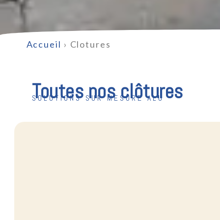
Accueil
›
Clotures
Toutes nos clôtures
SOLUTIONS SUR MESURE ALU