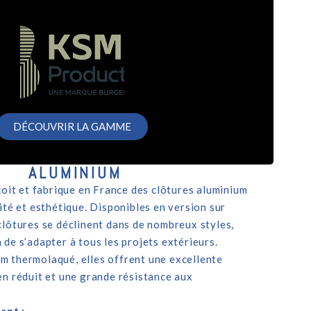
DÉCOUVRIR LA GAMME
ALUMINIUM
it et fabrique en France des clôtures aluminium
mité et esthétique. Disponibles en version sur
 clôtures se déclinent dans de nombreux styles,
 de s’adapter à tous les projets extérieurs.
m thermolaqué, elles offrent une excellente
ien réduit et une grande résistance aux