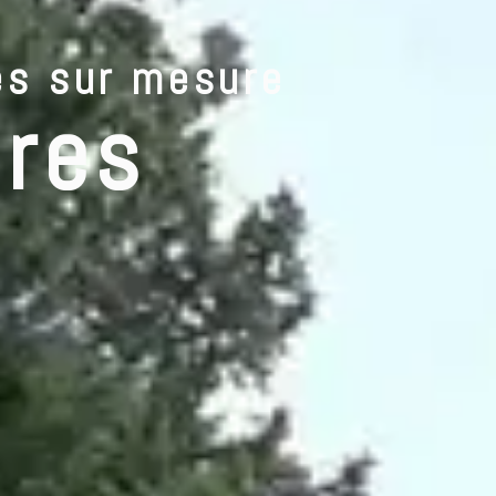
es sur mesure
S PRODUITS
NOS SERVICES
NOS MARQUES
À PROPOS
BLO
ures