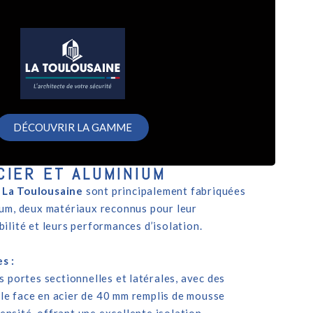
DÉCOUVRIR LA GAMME
CIER ET ALUMINIUM
e
La Toulousaine
sont principalement fabriquées
ium, deux matériaux reconnus pour leur
bilité et leurs performances d’isolation.
s :
es portes sectionnelles et latérales, avec des
le face en acier de 40 mm remplis de mousse