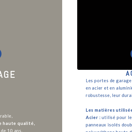
AGE
A
Les portes de garag
en acier et en alumin
robustesse, leur dura
Les matières utilisée
rable,
Acier :
utilisé pour l
 haute qualité,
panneaux isolés doub
 de 10 ans.