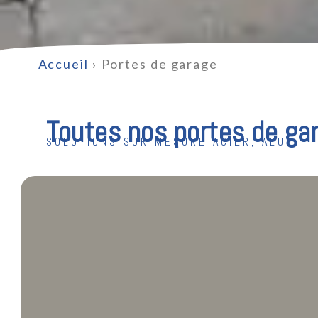
Accueil
›
Portes de garage
Toutes nos portes de ga
SOLUTIONS SUR MESURE ACIER, ALU