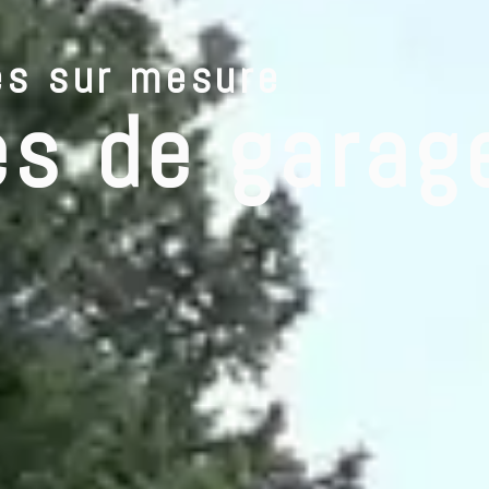
es sur mesure
S PRODUITS
NOS SERVICES
NOS MARQUES
À PROPOS
BLO
es de garag