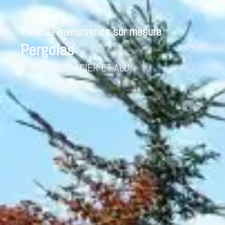
contenu
Pergolas
principal
DEVIS
GRATUIT
Pose de menuiseries sur mesure
Pergolas
SPÉCIALISTE ACIER ET ALU